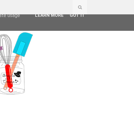
ser-agent
rate usage
LEARN MORE
GOT IT