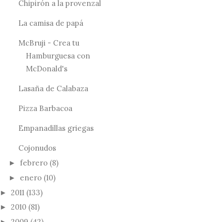
Chipirón a la provenzal
La camisa de papá
McBruji - Crea tu
Hamburguesa con
McDonald's
Lasaña de Calabaza
Pizza Barbacoa
Empanadillas griegas
Cojonudos
febrero
(8)
►
enero
(10)
►
2011
(133)
►
2010
(81)
►
2009
(42)
►