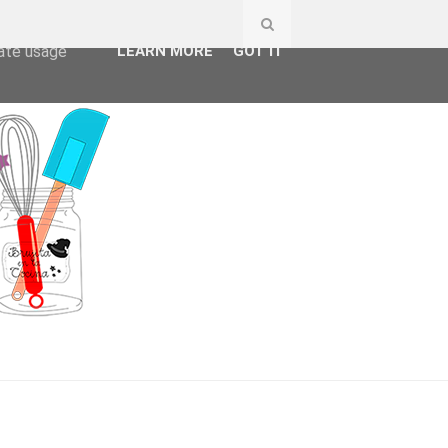
ser-agent
rate usage
LEARN MORE
GOT IT