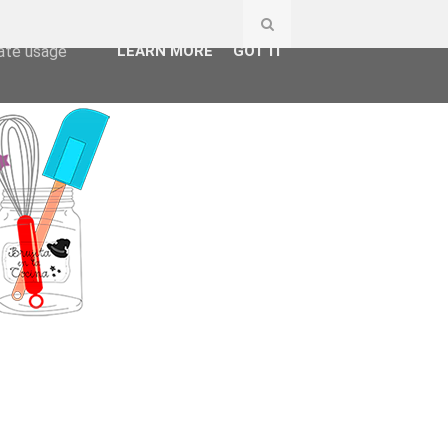
ser-agent
rate usage
LEARN MORE
GOT IT