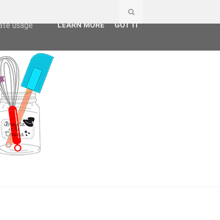
ser-agent
rate usage
LEARN MORE
GOT IT