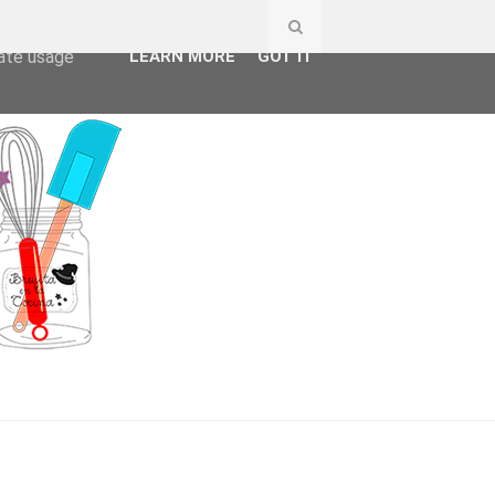
ser-agent
rate usage
LEARN MORE
GOT IT