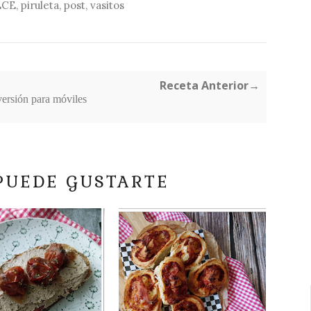
LCE
,
piruleta
,
post
,
vasitos
Receta Anterior→
versión para móviles
PUEDE GUSTARTE