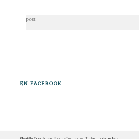
post
EN FACEBOOK
Plantilla Creada por :
BeautyTemplates
. Todos los derechos