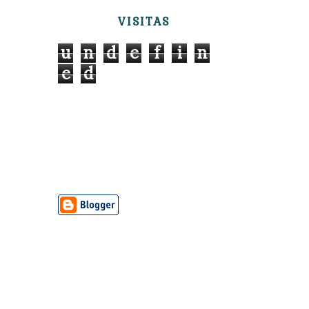
VISITAS
u
n
d
e
f
i
n
e
d