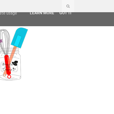
ser-agent
rate usage
LEARN MORE
GOT IT