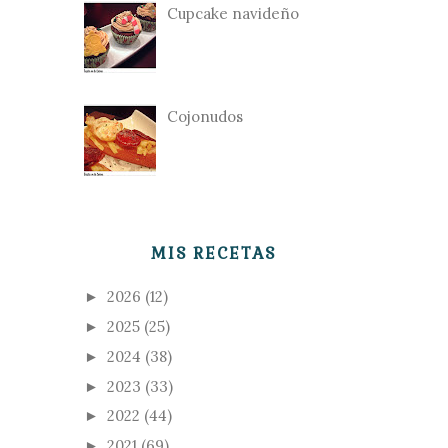
Cupcake navideño
Cojonudos
MIS RECETAS
2026
(12)
►
2025
(25)
►
2024
(38)
►
2023
(33)
►
2022
(44)
►
2021
(69)
►