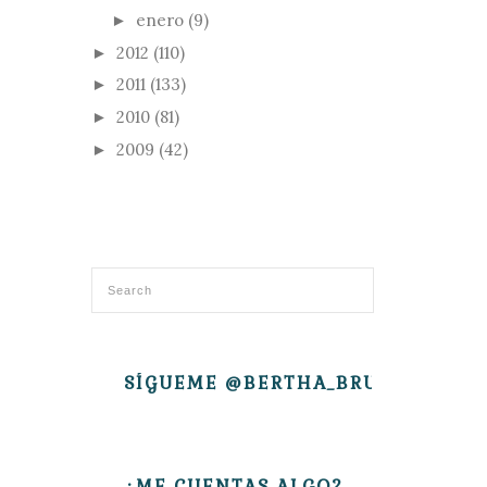
enero
(9)
►
2012
(110)
►
2011
(133)
►
2010
(81)
►
2009
(42)
►
SÍGUEME @BERTHA_BRUJITA
¿ME CUENTAS ALGO?