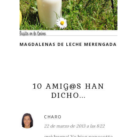
MAGDALENAS DE LECHE MERENGADA
10 AMIG@S HAN
DICHO...
CHARO
22 de marzo de 2013 a las 8:22
qué buena! Yo hice panacotta