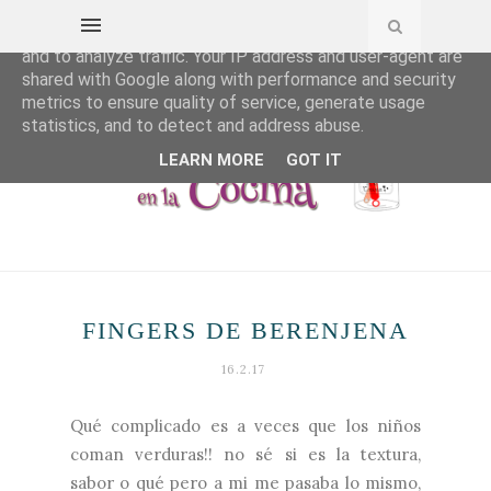
This site uses cookies from Google to deliver its services
and to analyze traffic. Your IP address and user-agent are
shared with Google along with performance and security
metrics to ensure quality of service, generate usage
statistics, and to detect and address abuse.
LEARN MORE
GOT IT
FINGERS DE BERENJENA
16.2.17
Qué complicado es a veces que los niños
coman verduras!! no sé si es la textura,
sabor o qué pero a mi me pasaba lo mismo,