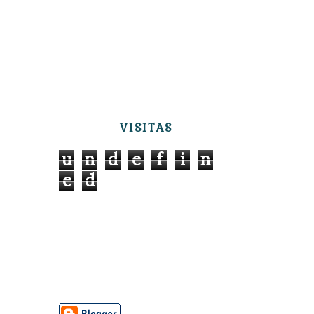
VISITAS
u
n
d
e
f
i
n
e
d