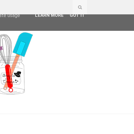
ser-agent
rate usage
LEARN MORE
GOT IT